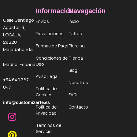
Información
Navegación
Calle Santiago
Envíos
Inicio
Apóstol, 6,
Devoluciones
Tattoo
LOCAL A,
28220
Formas de Pago
Piercing
Majadahonda
Condiciones de
Tienda
Uso
Madrid, España
Blog
Aviso Legal
+34 640 387
Nosotros
047
Política de
Cookies
FAQ
info@customizarte.es
Política de
Contacto
I
P
F
Privacidad
n
i
a
Términos de
s
n
c
Servicio