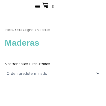
Ir
Carrito
al
contenido
Inicio
/
Obra Original
/ Maderas
Maderas
Mostrando los 11 resultados