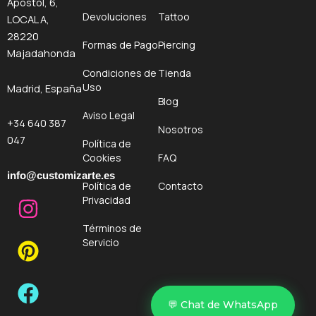
Apóstol, 6,
Devoluciones
Tattoo
LOCAL A,
28220
Formas de Pago
Piercing
Majadahonda
Condiciones de
Tienda
Uso
Madrid, España
Blog
Aviso Legal
+34 640 387
Nosotros
047
Política de
Cookies
FAQ
info@customizarte.es
Política de
Contacto
I
P
F
Privacidad
n
i
a
Términos de
s
n
c
Servicio
t
t
e
a
e
b
g
r
o
💬 Chat de WhatsApp