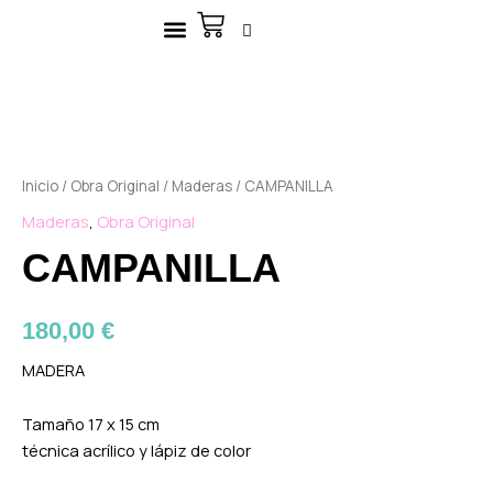
Ir
Carrito
al
contenido
Inicio
/
Obra Original
/
Maderas
/ CAMPANILLA
Maderas
,
Obra Original
CAMPANILLA
180,00
€
MADERA
Tamaño 17 x 15 cm
técnica acrílico y lápiz de color