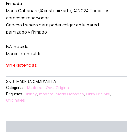
Firmada
María Cabañas (@customizarte) © 2024 Todos los
derechos reservados
Gancho trasero para poder colgar en la pared.
barnizado y firmado
IVA incluido
Marco no incluido
Sin existencias
MADERA.CAMPANILLA
SKU:
Maderas
Obra Original
Categorías:
,
Disney
madera
Maria Cabañas
Obra Orginial
Etiquetas:
,
,
,
,
Originales
Descripción