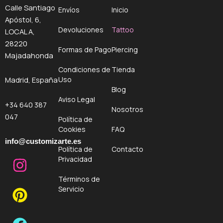
Calle Santiago
Envíos
Inicio
Apóstol, 6,
Devoluciones
Tattoo
LOCAL A,
28220
Formas de Pago
Piercing
Majadahonda
Condiciones de
Tienda
Uso
Madrid, España
Blog
Aviso Legal
+34 640 387
Nosotros
047
Política de
Cookies
FAQ
info@customizarte.es
Política de
Contacto
I
P
F
Privacidad
n
i
a
Términos de
s
n
c
Servicio
t
t
e
a
e
b