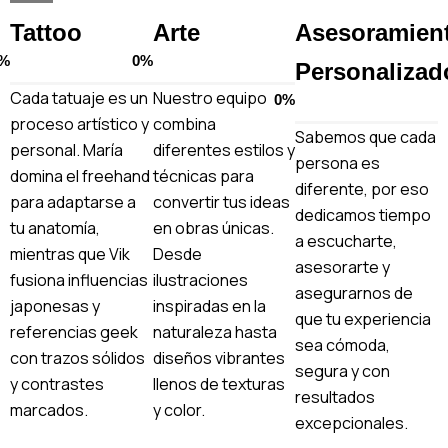
Tattoo
Arte
Asesoramien
%
0
%
Personalizad
Cada tatuaje es un
Nuestro equipo
0
%
proceso artístico y
combina
Sabemos que cada
personal. María
diferentes estilos y
persona es
domina el freehand
técnicas para
diferente, por eso
para adaptarse a
convertir tus ideas
dedicamos tiempo
tu anatomía,
en obras únicas.
a escucharte,
mientras que Vik
Desde
asesorarte y
fusiona influencias
ilustraciones
asegurarnos de
japonesas y
inspiradas en la
que tu experiencia
referencias geek
naturaleza hasta
sea cómoda,
con trazos sólidos
diseños vibrantes
segura y con
y contrastes
llenos de texturas
resultados
marcados.
y color.
excepcionales.