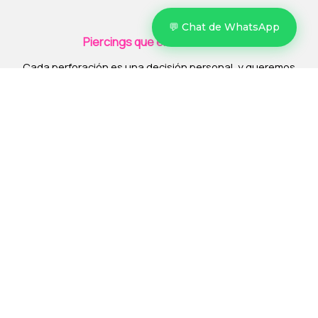
💬 Chat de WhatsApp
Piercings que elevan tu estilo
Cada perforación es una decisión personal, y queremos
que la vivas con la tranquilidad de estar en manos de
profesionales.
Un espacio para sentirte bien
Nuestro estudio en Majadahonda ha sido diseñado y
pensado para que tu experiencia sea especial, y te sientas
como en casa.