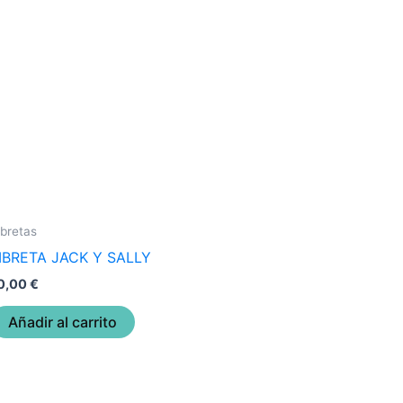
ibretas
IBRETA JACK Y SALLY
0,00
€
Añadir al carrito