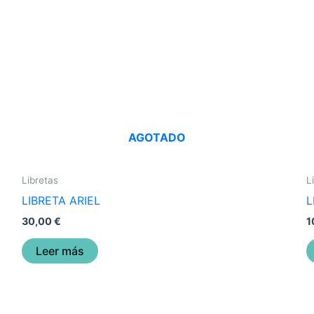
AGOTADO
Libretas
L
LIBRETA ARIEL
L
30,00
€
1
Leer más