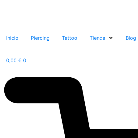
Ir
al
contenido
Inicio
Piercing
Tattoo
Tienda
Blog
0,00
€
0