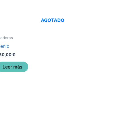
AGOTADO
aderas
enio
60,00
€
Leer más