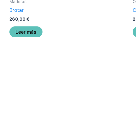
Maderas
O
Brotar
C
260,00
€
2
Leer más