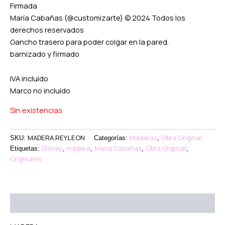
Firmada
María Cabañas (@customizarte) © 2024 Todos los
derechos reservados
Gancho trasero para poder colgar en la pared.
barnizado y firmado
IVA incluido
Marco no incluido
Sin existencias
MADERA.REY.LEON
Maderas
Obra Original
SKU:
Categorías:
,
Disney
madera
Maria Cabañas
Obra Orginial
Etiquetas:
,
,
,
,
Originales
Descripción