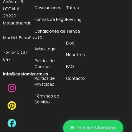
Apóstol, 6,
Devoluciones
Tattoo
LOCAL A,
28220
Formas de Pago
Piercing
Majadahonda
Condiciones de
Tienda
Uso
Madrid, España
Blog
Aviso Legal
+34 640 387
Nosotros
047
Política de
Cookies
FAQ
info@customizarte.es
Política de
Contacto
I
P
F
Privacidad
n
i
a
Términos de
s
n
c
Servicio
t
t
e
a
e
b
g
r
o
💬 Chat de WhatsApp