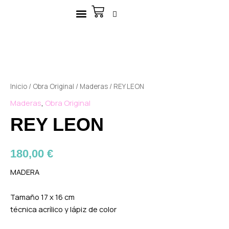
Ir
Carrito
al
contenido
Inicio
/
Obra Original
/
Maderas
/ REY LEON
Maderas
,
Obra Original
REY LEON
180,00
€
MADERA
Tamaño 17 x 16 cm
técnica acrílico y lápiz de color