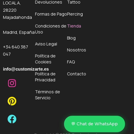
Devoluciones
Tattoo
LOCAL A,
28220
Formas de Pago
Piercing
Majadahonda
Condiciones de
Tienda
Uso
Madrid, España
Blog
Aviso Legal
+34 640 387
Nosotros
047
Política de
Cookies
FAQ
info@customizarte.es
Política de
Contacto
I
P
F
Privacidad
n
i
a
Términos de
s
n
c
Servicio
t
t
e
a
e
b
g
r
o
💬 Chat de WhatsApp
r
e
o