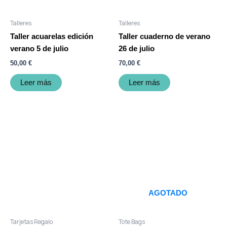
Talleres
Talleres
Taller acuarelas edición
Taller cuaderno de verano
verano 5 de julio
26 de julio
50,00
€
70,00
€
Leer más
Leer más
Rango
Este
de
producto
precios:
tiene
desde
30,00 €
múltiples
hasta
variantes.
200,00 €
Las
opciones
AGOTADO
se
pueden
Tarjetas Regalo
Tote Bags