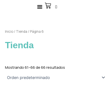
Ir
Carrito
al
contenido
Inicio
/
Tienda
/ Página 6
Tienda
Mostrando 61–66 de 66 resultados