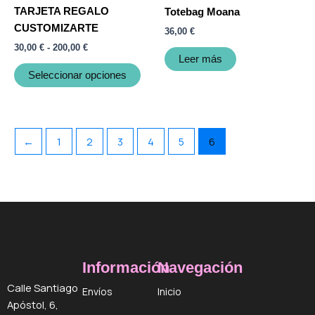
elegir
TARJETA REGALO
Totebag Moana
en
CUSTOMIZARTE
36,00
€
la
30,00
€
-
200,00
€
página
Leer más
de
Seleccionar opciones
producto
←
1
2
3
4
5
6
Información
Navegación
Calle Santiago
Envíos
Inicio
Apóstol, 6,