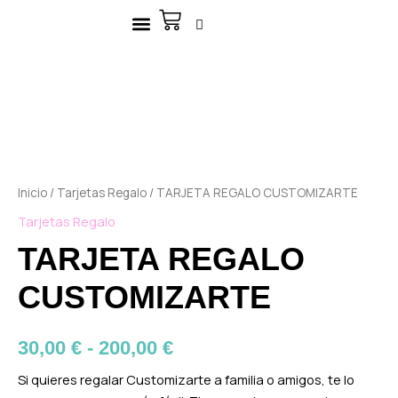
Ir
Carrito
al
contenido
TARJETA
Rango
REGALO
de
CUSTOMIZARTE
cantidad
precios:
desde
30,00 €
Inicio
/
Tarjetas Regalo
/ TARJETA REGALO CUSTOMIZARTE
Tarjetas Regalo
hasta
TARJETA REGALO
200,00 €
CUSTOMIZARTE
30,00
€
-
200,00
€
Si quieres regalar Customizarte a familia o amigos, te lo