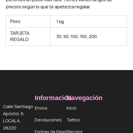
precios según lo que te apetezca regalar.
1 kg
Peso
TARJETA
30, 50, 100, 150, 200
REGALO
Información
Navegación
Calle Santiago
Envíos
Inicio
Apóstol, 6,
Devoluciones
Tattoo
LOCAL A,
28220
Formas de Pago
Piercing