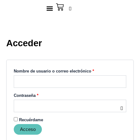
Ir
Obligatorio
Carrito
Obligatorio
al
contenido
Mi cuenta
Acceder
Nombre de usuario o correo electrónico
*
Contraseña
*
Recuérdame
Acceso