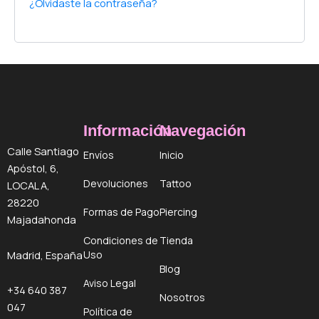
¿Olvidaste la contraseña?
Información
Navegación
Calle Santiago
Envíos
Inicio
Apóstol, 6,
Devoluciones
Tattoo
LOCAL A,
28220
Formas de Pago
Piercing
Majadahonda
Condiciones de
Tienda
Uso
Madrid, España
Blog
Aviso Legal
+34 640 387
Nosotros
047
Política de